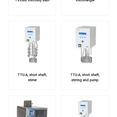
TV3500 Viscosity Bath
Viscohanger
TTU-A, short shaft,
TTU-A, short shaft,
stirrer
stirring and pump