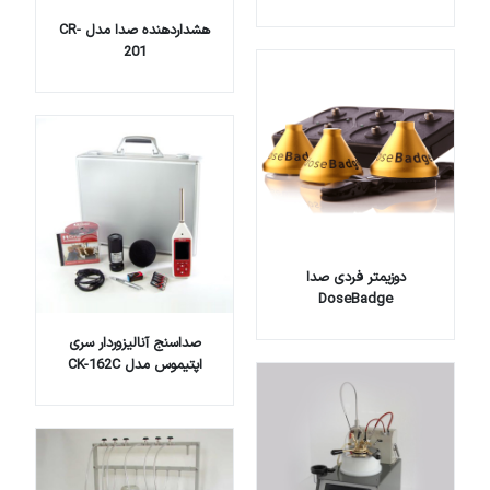
هشداردهنده صدا مدل CR-
201
دوزیمتر فردی صدا
DoseBadge
صداسنج آنالیزوردار سری
اپتیموس مدل CK-162C