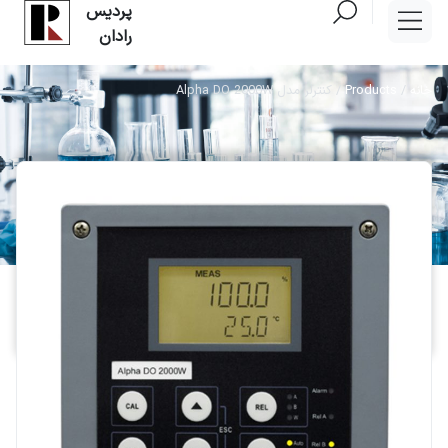
پردیس
رادان
خانه
/
Products
/
کنترلر مدل Alpha DO 2000W