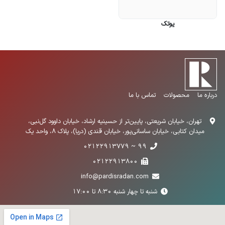
یوتک
درباره ما
محصولات
تماس با ما
تهران، خیابان شریعتی، پایین‌تر از حسینیه ارشاد، خیابان داوود گل‌نبی،
میدان کتابی، خیابان ساسانی‌پور، خیابان قندی (دریا)، پلاک 8، واحد یک
99 ~ 02122913779
02122913800
info@pardisradan.com
شنبه تا چهار شنبه 8:30 تا 17:00