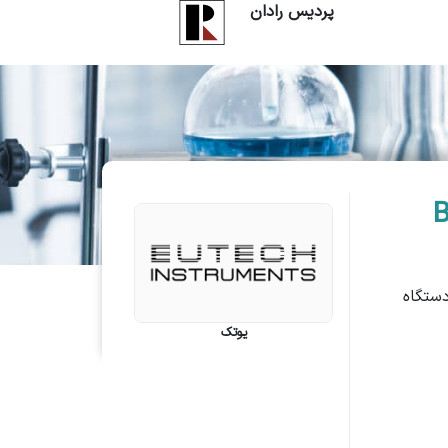
پردیس رادان
Benc
ستگاه
یوتک