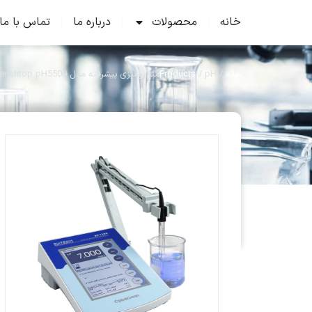
خانه
محصولات
درباره ما
تماس با ما
خانه
/
pHمتر رومیزی پیشرفته مدل Benchtop pH5500
/
Products