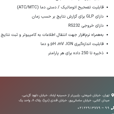
قابلیت تصحیح اتوماتیک / دستی دما (ATC/MTC)
دارای GLP برای گزارش نتایج بر حسب زمان
دارای خروجی RS232
به‌همراه نرم‌افزار جهت انتقال اطلاعات به کامپیوتر و ثبت نتایج
قابلیت اندازه‌گیری pH ،mV ،ION و دما
ذخیره تا 250 داده برای هر پارامتر
تهران، خیابان شریعتی، پایین‌تر از حسینیه ارشاد، خیابان داوود گل‌نبی،
میدان کتابی، خیابان ساسانی‌پور، خیابان قندی (دریا)، پلاک 8، واحد یک
99 ~ 02122913779